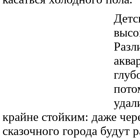
Детс
высо
Разл
аква
глуб
пото
удал
крайне стойким: даже чере
сказочного города будут р