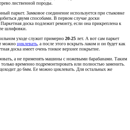
дерево лиственной породы.
ый паркет. Замковое соединение используется при стыковке
 добиться двумя способами. В первом случае доски
Паркетная доска подлежит ремонту, если она прикреплена к
сле шлифовки.
авильном уходе служит примерно
20-25
лет. А вот сам паркет
ет можно
циклевать
, а после этого вскрыть лаком и он будет как
етная доска имеет очень тонкое верхнее покрытие.
фовать, а не применять машины с ножевыми барабанами. Таким
у только временно подремонтировать или полностью заменить.
 доходит до 6мм. Ее можно циклевать. Для остальных же