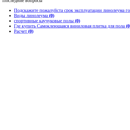
Последние вопросы
Подскажите пожалуйста срок эксплуатации линолеума го
Виды линолеума
(0)
спортивные каучуковые полы
(0)
Где купить Самоклеющаяся виниловая плитка для пола
(0
Расчет
(0)