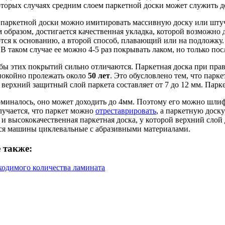
которых случаях средним слоем паркетной доски может служить 
паркетной доски можно имитировать массивную доску или штучн
м образом, достигается качественная укладка, которой возможно
ся к основанию, а второй способ, плавающий или на подложку. 
В таком случае ее можно 4-5 раз покрывать лаком, но только по
бы этих покрытий сильно отличаются. Паркетная доска при пр
покойно пролежать около
50 лет
. Это обусловлено тем, что парк
 верхний защитный слой паркета составляет от 7 до 12 мм. Парк
оминалось, оно может доходить до 4мм. Поэтому его можно шли
лучается, что паркет можно
отреставрировать
, а паркетную доск
 и высококачественная паркетная доска, у которой верхний слой
ся машины циклевальные с абразивными материалами.
 также:
ходимого количества ламината