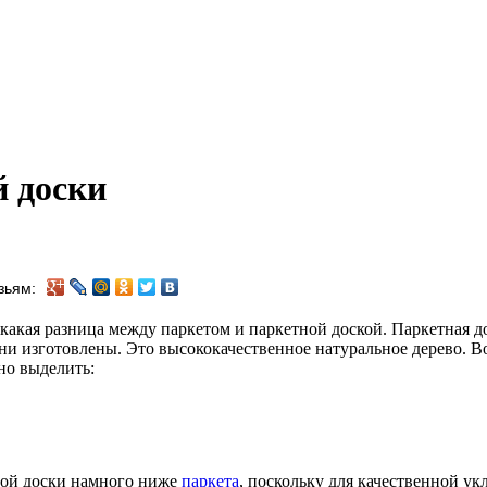
й доски
зьям:
 какая разница между паркетом и паркетной доской. Паркетная д
они изготовлены. Это высококачественное натуральное дерево. 
но выделить:
ной доски намного ниже
паркета
, поскольку для качественной ук