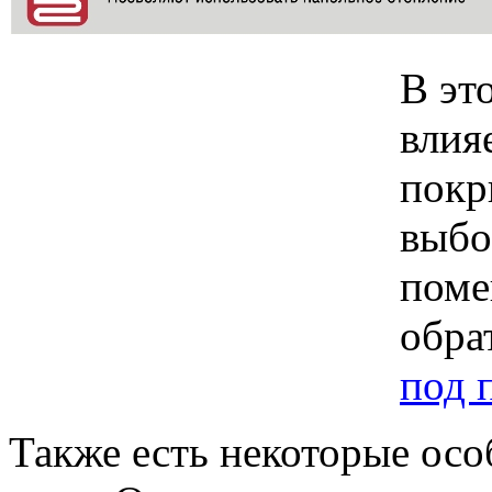
В эт
влия
покр
выбо
поме
обра
под 
Также есть некоторые осо