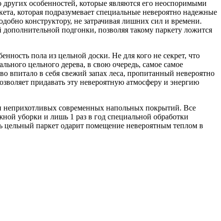
о других особенностей, которые являются его неоспоримыми
кета, которая подразумевает специальные невероятно надежные
подобно конструктору, не затрачивая лишних сил и времени.
й дополнительной подгонки, позволяя такому паркету ложится
нность пола из цельной доски. Не для кого не секрет, что
льного цельного дерева, в свою очередь, самое самое
во впитало в себя свежий запах леса, пропитанный невероятно
позволяет придавать эту невероятную атмосферу и энергию
х и неприхотливых современных напольных покрытий. Все
ажной уборки и лишь 1 раз в год специальной обработки
ть цельный паркет одарит помещение невероятным теплом в