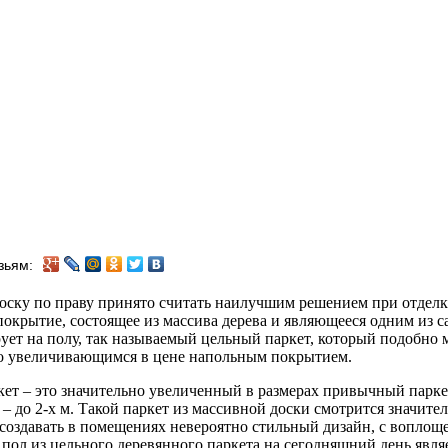
зьям:
ску по праву принято считать наилучшим решением при отделке
покрытие, состоящее из массива дерева и являющееся одним из
ует на полу, так называемый цельный паркет, который подобно м
о увеличивающимся в цене напольным покрытием.
ет – это значительно увеличенный в размерах привычный паркет
 – до 2-х м. Такой паркет из массивной доски смотрится значит
создавать в помещениях невероятно стильный дизайн, с воплощ
пол из цельного деревянного паркета на сегодняшний день явля