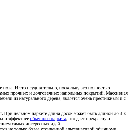
 пола. И это неудивительно, поскольку это полностью
 самых прочных и долговечных напольных покрытий. Массивная
ебели из натурального дерева, является очень престижным и с
. При цельном паркете длина досок может быть длиной до 3-х
ельно эффектнее
обычного паркета
, что дает прекрасную
ением самых интересных идей.
ется не только более утонченной альтернативой обычному