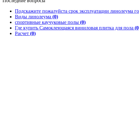
Последние вопросы
Подскажите пожалуйста срок эксплуатации линолеума го
Виды линолеума
(0)
спортивные каучуковые полы
(0)
Где купить Самоклеющаяся виниловая плитка для пола
(0
Расчет
(0)