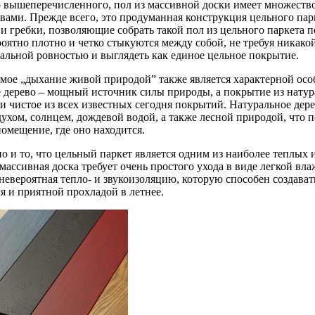
 вышеперечисленного, пол из массивной доски имеет множеств
ами. Прежде всего, это продуманная конструкция цельного пар
 и гребки, позволяющие собрать такой пол из цельного паркета 
оятно плотно и четко стыкуются между собой, не требуя никако
еальной ровностью и выглядеть как единое цельное покрытие.
мое „дыхание живой природой” также является характерной особе
 дерево – мощный источник силы природы, а покрытие из натура
и чистое из всех известных сегодня покрытий. Натуральное дере
ухом, солнцем, дождевой водой, а также лесной природой, что 
омещение, где оно находится.
 и то, что цельный паркет является одним из наиболее теплы
 массивная доска требует очень простого ухода в виде легкой вл
невероятная тепло- и звукоизоляцию, которую способен создава
я и приятной прохладой в летнее.