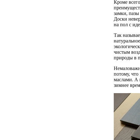
Кроме всего
преимуществ
замки, пазы
Доски невер
на пол с ид
Так называе
натуральное
экологическ
чистым возд
природы в п
Немаловажно
потому, что
маслами. А 
зимнее врем