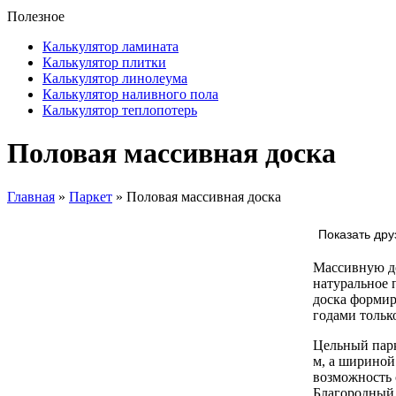
Полезное
Калькулятор ламината
Калькулятор плитки
Калькулятор линолеума
Калькулятор наливного пола
Калькулятор теплопотерь
Половая массивная доска
Главная
»
Паркет
» Половая массивная доска
Показать дру
Массивную до
натуральное 
доска формир
годами тольк
Цельный парк
м, а шириной
возможность 
Благородный 